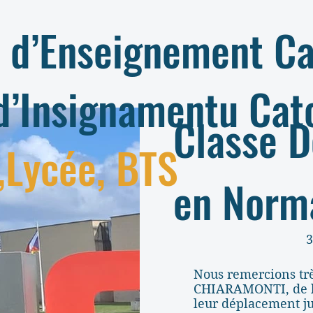
 d’Enseignement Ca
d’Insignamentu Cat
Classe D
,Lycée, BTS
en Norm
3
Nous remercions t
CHIARAMONTI, de l'
leur déplacement ju