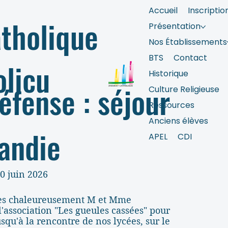
Accueil
Inscriptio
tholique
Présentation
Nos Établissements
BTS
Contact
olicu
Historique
éfense : séjour
Culture Religieuse
Ressources
Anciens élèves
andie
APEL
CDI
0 juin 2026
rès chaleureusement M et Mme
association "Les gueules cassées" pour
squ'à la rencontre de nos lycées, sur le