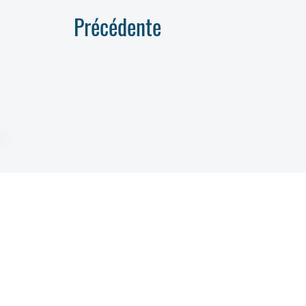
Précédente
Jeanne d'Arc
École,Collége, Lycée, BTS