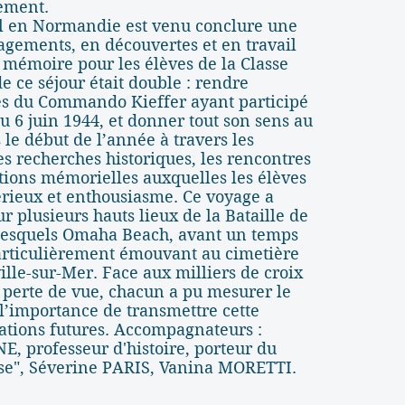
sement.
 en Normandie est venu conclure une
gements, en découvertes et en travail
 mémoire pour les élèves de la Classe
de ce séjour était double : rendre
 du Commando Kieffer ayant participé
6 juin 1944, et donner tout son sens au
le début de l’année à travers les
 recherches historiques, les rencontres
ctions mémorielles auxquelles les élèves
sérieux et enthousiasme. Ce voyage a
ur plusieurs hauts lieux de la Bataille de
esquels Omaha Beach, avant un temps
articulièrement émouvant au cimetière
ille-sur-Mer. Face aux milliers de croix
 perte de vue, chacun a pu mesurer le
t l’importance de transmettre cette
tions futures. Accompagnateurs :
, professeur d'histoire, porteur du
nse", Séverine PARIS, Vanina MORETTI.