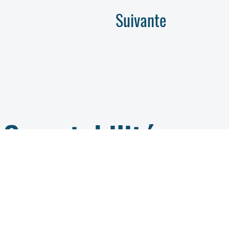
Suivante
Comptabilité
04 95 32 81 07
compta@jeannedarc-bastia.fr
Collège / Lycée /