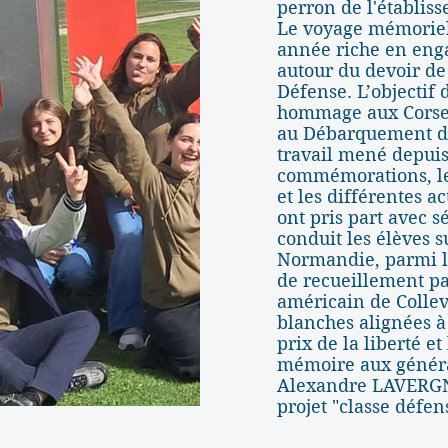
perron de l'établis
Le voyage mémoriel
année riche en enga
autour du devoir de
Défense. L’objectif 
hommage aux Corses
au Débarquement du 
travail mené depuis 
commémorations, les
et les différentes a
ont pris part avec 
conduit les élèves s
Normandie, parmi l
de recueillement p
américain de Collev
blanches alignées à
prix de la liberté e
mémoire aux généra
Alexandre LAVERGNE
projet "classe défe