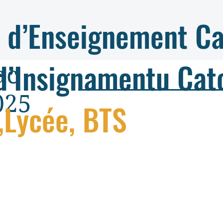
 d’Enseignement Ca
d’Insignamentu Cat
ac
025
,Lycée, BTS