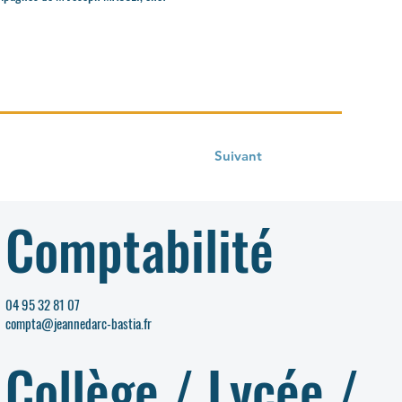
Suivant
Comptabilité
04 95 32 81 07
compta@jeannedarc-bastia.fr
Collège / Lycée /