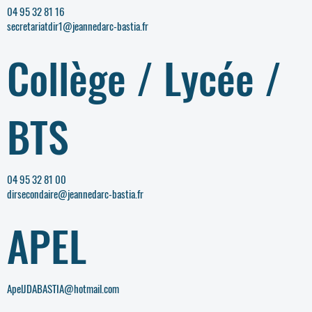
04 95 32 81 16
secretariatdir1@jeannedarc-bastia.fr
Collège / Lycée /
BTS
04 95 32 81 00
dirsecondaire@jeannedarc-bastia.fr
APEL
ApelJDABASTIA@hotmail.com