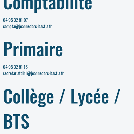
Comptabilité
04 95 32 81 07
compta@jeannedarc-bastia.fr
Primaire
04 95 32 81 16
secretariatdir1@jeannedarc-bastia.fr
Collège / Lycée /
BTS