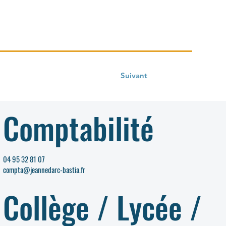
Suivant
Comptabilité
04 95 32 81 07
compta@jeannedarc-bastia.fr
Collège / Lycée /