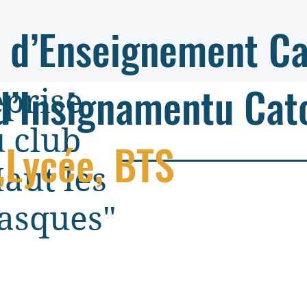
 d’Enseignement Ca
d’Insignamentu Cat
prise
 club
,Lycée, BTS
aut les
asques"