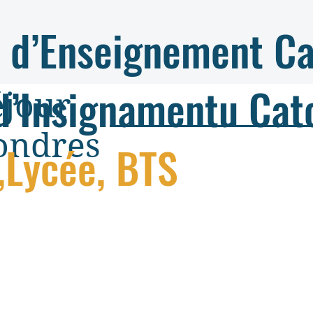
 d’Enseignement Ca
d’Insignamentu Cat
éjour
ondres
,Lycée, BTS