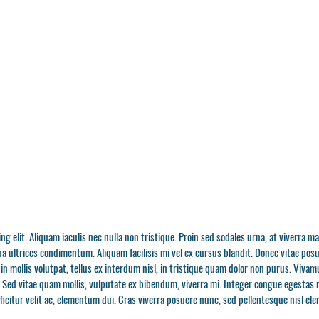
g elit. Aliquam iaculis nec nulla non tristique. Proin sed sodales urna, at viverra ma
a ultrices condimentum. Aliquam facilisis mi vel ex cursus blandit. Donec vitae posu
in mollis volutpat, tellus ex interdum nisl, in tristique quam dolor non purus. Vivam
. Sed vitae quam mollis, vulputate ex bibendum, viverra mi. Integer congue egestas
icitur velit ac, elementum dui. Cras viverra posuere nunc, sed pellentesque nisl el