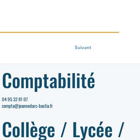
Suivant
Comptabilité
04 95 32 81 07
compta@jeannedarc-bastia.fr
Collège / Lycée /