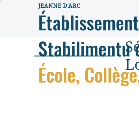
JEANNE D'ARC
Établissement
Stabilimentu 
S
L
École, Collège