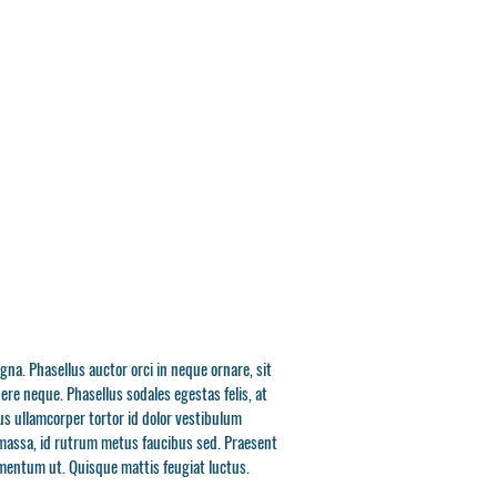
gna. Phasellus auctor orci in neque ornare, sit
ere neque. Phasellus sodales egestas felis, at
us ullamcorper tortor id dolor vestibulum
 massa, id rutrum metus faucibus sed. Praesent
ementum ut. Quisque mattis feugiat luctus.