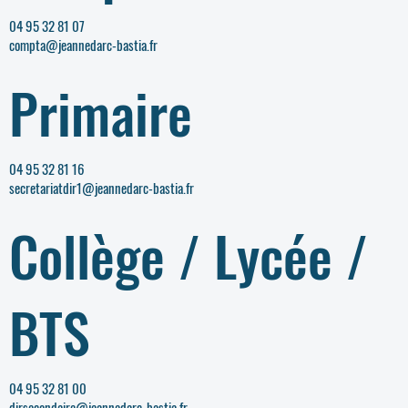
04 95 32 81 07
compta@jeannedarc-bastia.fr
Primaire
04 95 32 81 16
secretariatdir1@jeannedarc-bastia.fr
Collège / Lycée /
BTS
04 95 32 81 00
dirsecondaire@jeannedarc-bastia.fr